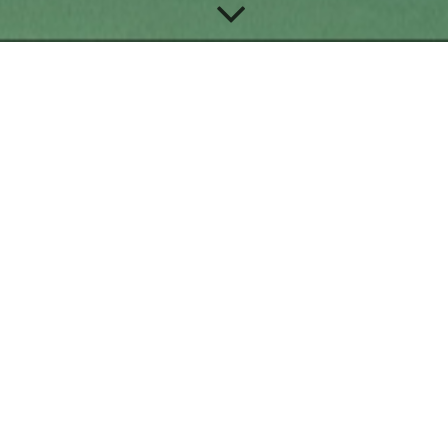
Achtsamkeit
Was bedeutet
Achtsamkeit?
"Achtsamkeit ist eine
bestimmte Form der
Aufmerksamkeit, die
absichtsvoll ist,
sich auf den gegenwärtigen
Moment bezieht (statt auf die Vergangenheit
oder die Zukunft),
und nicht wertend ist."
Jon Kabat-Zinn